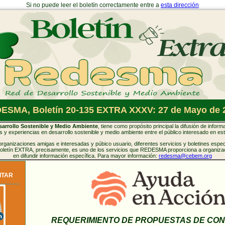
Si no puede leer el boletín correctamente entre a
esta dirección
ESMA, Boletín 20-135 EXTRA XXXV: 27 de Mayo de 
rrollo Sostenible y Medio Ambiente
, tiene como propósito principal la difusión de inform
 y experiencias en desarrollo sostenible y medio ambiente entre el público interesado en es
anizaciones amigas e interesadas y púbico usuario, diferentes servicios y boletines especi
 boletín EXTRA, precisamente, es uno de los servicios que REDESMA proporciona a organizac
en difundir información específica. Para mayor información:
redesma@cebem.org
ITAR
REQUERIMIENTO DE PROPUESTAS DE CO