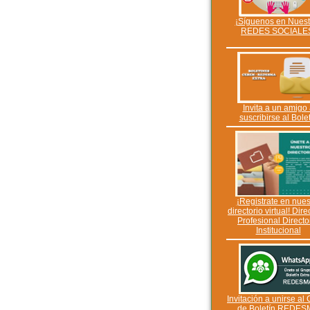
¡Síguenos en Nuest
REDES SOCIALE
Invita a un amigo
suscribirse al Bole
¡Registrate en nues
directorio virtual! Dire
Profesional Directo
Institucional
Invitación a unirse al
de Boletín REDES