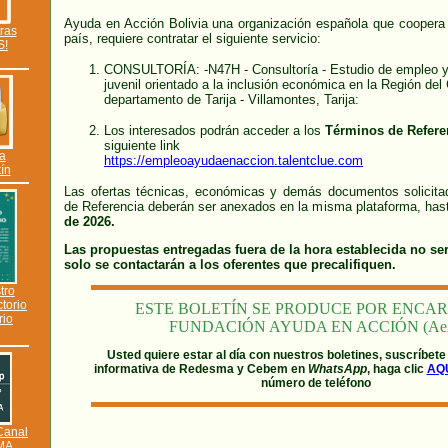
Ayuda en Acción Bolivia una organización española que coopera c
ras
país, requiere contratar el siguiente servicio:
S!
CONSULTORÍA: -N47H - Consultoría - Estudio de empleo y
juvenil orientado a la inclusión económica en la Región del 
departamento de Tarija - Villamontes, Tarija:
Los interesados podrán acceder a los
Términos de Refere
siguiente link
 a
https://empleoayudaenaccion.talentclue.com
tín
Las ofertas técnicas, económicas y demás documentos solicita
de Referencia deberán ser anexados en la misma plataforma, has
de 2026.
Las propuestas entregadas fuera de la hora establecida no se
solo se contactarán a los oferentes que precalifiquen.
tro
ctorio
ESTE BOLETÍN SE PRODUCE POR ENCA
rio
FUNDACIÓN AYUDA EN ACCIÓN (Ae
Usted quiere estar al día con nuestros boletines, suscríbete
informativa de Redesma y Cebem en
WhatsApp
, haga clic
AQ
número de teléfono
 Canal
MA