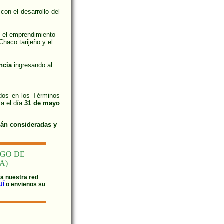
on el desarrollo del
 el emprendimiento
Chaco tarijeño y el
ncia
ingresando al
dos en los Términos
ta el día
31 de mayo
rán consideradas y
RGO DE
A)
 a nuestra red
UÍ
o envienos su