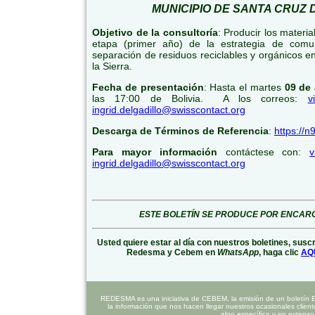
MUNICIPIO DE SANTA CRUZ 
Objetivo de la consultoría
: Producir los materi
etapa (primer año) de la estrategia de comu
separación de residuos reciclables y orgánicos e
la Sierra.
Fecha de presentación
: Hasta el martes
09 de
las 17:00 de Bolivia. A los correos:
v
ingrid.delgadillo@swisscontact.org
Descarga de Términos de Referencia
:
https://n
Para mayor información
contáctese con:
v
ingrid.delgadillo@swisscontact.org
ESTE BOLETÍN SE PRODUCE POR ENCAR
Usted quiere estar al día con nuestros boletines, susc
Redesma y Cebem en
WhatsApp
, haga clic
AQ
REDESMA es una iniciativa de CEBEM, la emisión de un boletín 
la información que nos hacen llegar nuestros ocasionales clien
algo específico y en extenso