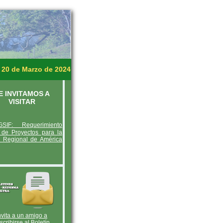
 20 de Marzo de 2024
E INVITAMOS A
VISITAR
IF: Requerimiento
l de Proyectos para la
a Regional de América
nvita a un amigo a
scribirse al Boletín