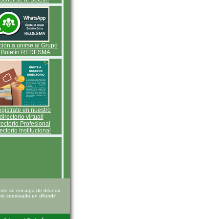
ación a unirse al Grupo
 Boletín REDESMA
gistrate en nuestro
directorio virtual!
rectorio Profesional
ectorio Institucional
te se encarga de difundir
é interesado en difundir