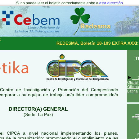
Si no puede leer el boletín correctamente entre a
esta dirección
:
REDESMA, Boletín 18-109 EXTRA XXXI:
T
►
GS
Oficia
Oficin
l Centro de Investigación y Promoción del Campesinado
Latina
corporar a su equipo de trabajo un/a líder comprometido/a
DIRECTOR(A) GENERAL
(Sede: La Paz)
 del CIPCA a nivel nacional implementando los planes,
I
os de la organización; promoviendo el cumplimiento de las
su