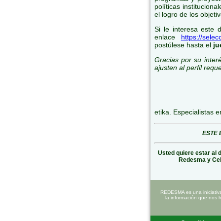
políticas institucion
el logro de los objeti
Si le interesa este 
enlace
https://sele
postúlese hasta el
ju
Gracias por su inte
ajusten al perfil req
etika. Especialistas 
ESTE 
Usted quiere estar al 
Redesma y Ce
REDESMA es una iniciativ
la información que nos 