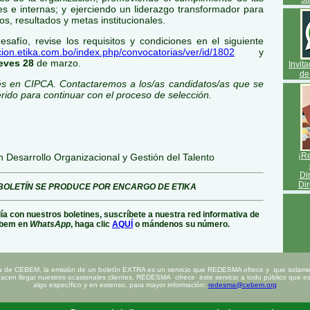
ales e internas; y ejerciendo un liderazgo transformador para
vos, resultados y metas institucionales.
desafío, revise los requisitos y condiciones en el siguiente
ccion.etika.com.bo/index.php/convocatorias/ver/id/1802
y
eves 28
de marzo.
Invit
de
rés en CIPCA. Contactaremos a los/as candidatos/as que se
uerido para continuar con el proceso de selección.
¡Re
en Desarrollo Organizacional y Gestión del Talento
Di
Dir
BOLETÍN SE PRODUCE POR ENCARGO DE ETIKA
día con nuestros boletines, suscríbete a nuestra red informativa de
bem en
WhatsApp
, haga clic
AQUÍ
o mándenos su número.
a de CEBEM, la emisión de un boletín EXTRA es un servicio que REDESMA ofrece y que solamen
hacen llegar nuestros ocasionales clientes, REDESMA ofrece este servicio a todo público que est
algo específico y en extenso, para mayor información:
redesma@cebem.org