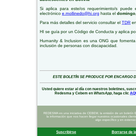
Si aplica para este/os requerimiento/s puede 
electrónico
e.mollinedo@hi.org
hasta el
domingo,
Para más detalles del servicio consultar el
TDR
en
HI se guía por un Código de Conducta y aplica pol
Humanity & Inclusion es una ONG que fomenta 
inclusión de personas con discapacidad.
ESTE BOLETÍN SE PRODUCE POR ENCARGO D
Usted quiere estar al día con nuestros boletines, susc
Redesma y Cebem en
WhatsApp
, haga clic
AQ
REDESMA es una iniciativa de CEBEM, la emisión de un boletín 
la información que nos hacen llegar nuestros ocasionales clien
algo específico y en extenso
Suscribirse
Borrarse de la