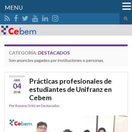
MENU
Alte
el
Search for:
form
de
bús
CATEGORÍA:
DESTACADOS
Son anuncios pagados por instituciones o personas.
Prácticas profesionales de
ABR
04
estudiantes de Unifranz en
2018
Cebem
Por
Roxana Ortiz
en
Destacados