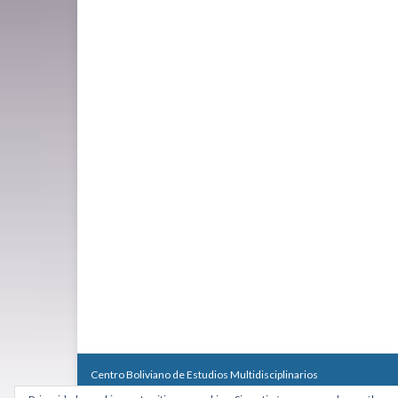
Centro Boliviano de Estudios Multidisciplinarios
Calle Macario Pinilla # 2588 esq. Av. Arce, Edificio Arcadia, Mezzan