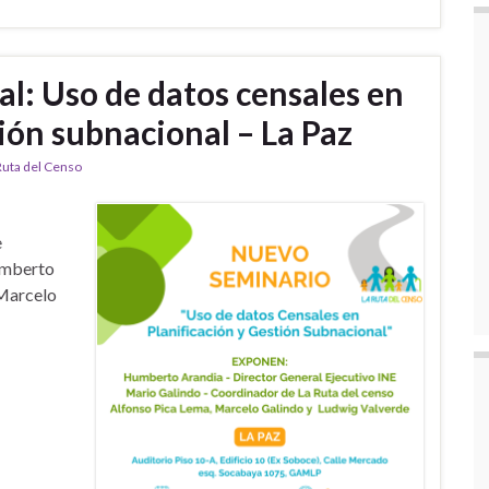
l: Uso de datos censales en
tión subnacional – La Paz
Ruta del Censo
e
umberto
 Marcelo